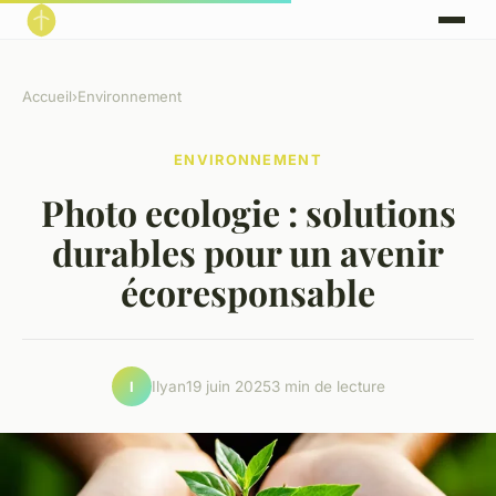
Accueil
›
Environnement
ENVIRONNEMENT
Photo ecologie : solutions
durables pour un avenir
écoresponsable
Ilyan
19 juin 2025
3 min de lecture
I